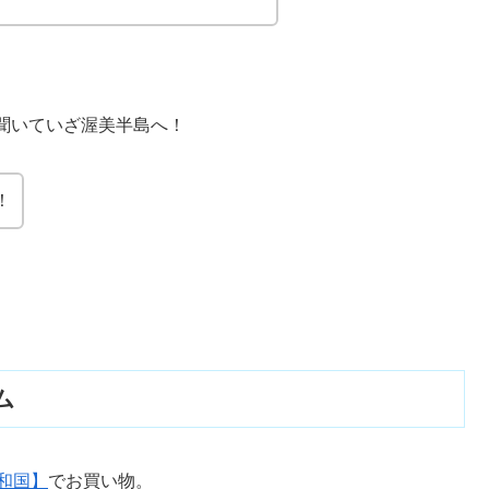
聞いていざ渥美半島へ！
！
ム
和国】
でお買い物。