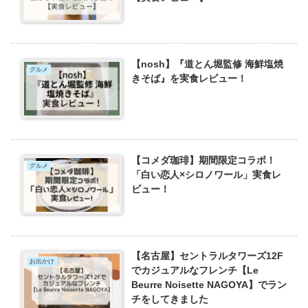
【nosh】『道とん堀監修 海鮮塩焼
グルメ
きそば』を実食レビュー！
【コメダ珈琲】期間限定コラボ！
グルメ
「白い恋人×シロノワール」実食レ
ビュー！
【名古屋】セントラルタワーズ12F
お出かけ
でカジュアルなフレンチ【Le
Beurre Noisette NAGOYA】でラン
チをしてきました