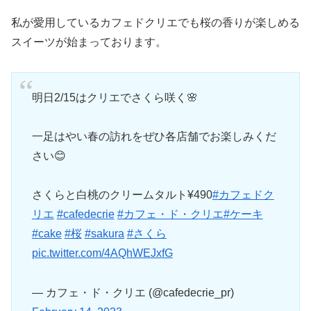
私が愛用しているカフェドクリエでも桜の香りが楽しめる
スイーツが始まっております。
明日2/15はクリエでさくら咲く🌸
一足はやい春の訪れをぜひ各店舗でお楽しみくだ
さい😊
さくらと白桃のクリームタルト¥490
#カフェドク
リエ
#cafedecrie
#カフェ・ド・クリエ
#ケーキ
#cake
#桜
#sakura
#さくら
pic.twitter.com/4AQhWEJxfG
— カフェ・ド・クリエ (@cafedecrie_pr)