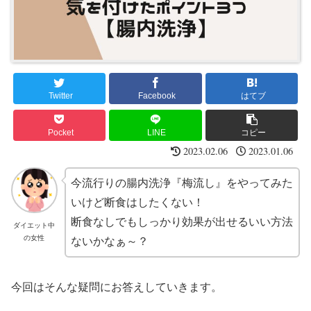
Twitter
Facebook
はてブ
Pocket
LINE
コピー
2023.02.06
2023.01.06
今流行りの腸内洗浄『梅流し』をやってみた
いけど断食はしたくない！
断食なしでもしっかり効果が出せるいい方法
ダイエット中
の女性
ないかなぁ～？
今回はそんな疑問にお答えしていきます。